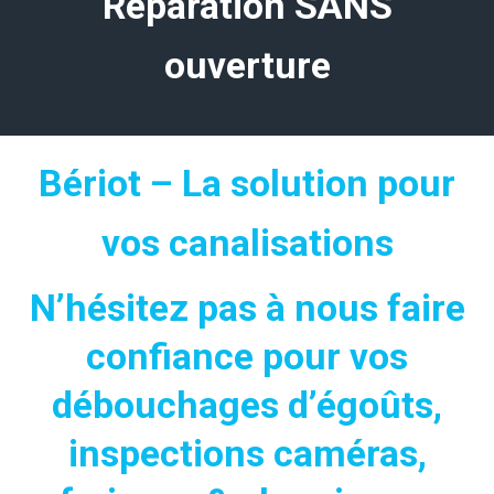
Réparation SANS
ouverture
Bériot – La solution pour
vos canalisations
N’hésitez pas à nous faire
confiance pour vos
débouchages d’égoûts,
inspections caméras,