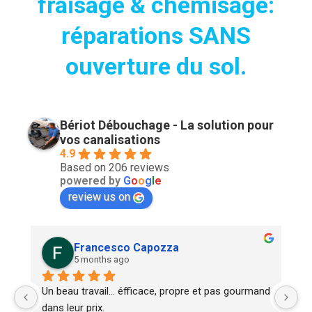
fraisage & chemisage:
réparations SANS
ouverture du sol.
Bériot Débouchage - La solution pour
vos canalisations
4.9
Based on 206 reviews
powered by
G
o
o
g
l
e
review us on
Francesco Capozza
5 months ago
Un beau travail... éfficace, propre et pas gourmand 
Co
dans leur prix.
po